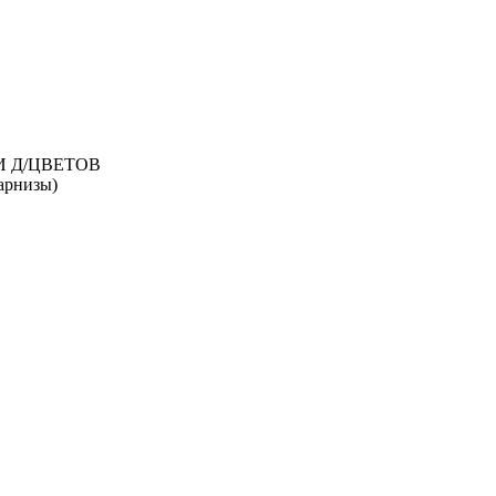
И Д/ЦВЕТОВ
рнизы)