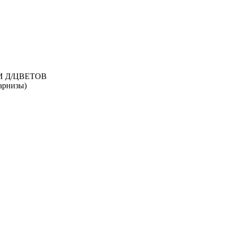
И Д/ЦВЕТОВ
рнизы)