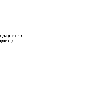
И Д/ЦВЕТОВ
рнизы)