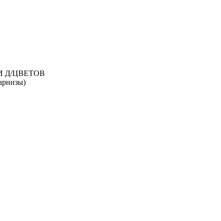
И Д/ЦВЕТОВ
рнизы)