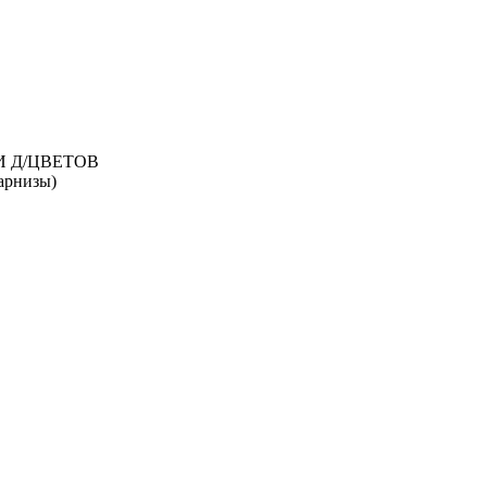
И Д/ЦВЕТОВ
рнизы)