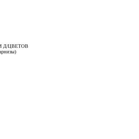
И Д/ЦВЕТОВ
рнизы)