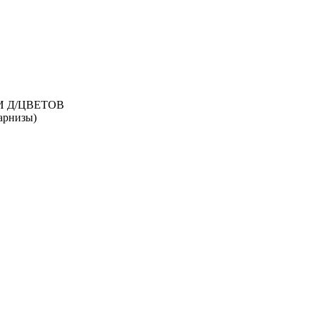
И Д/ЦВЕТОВ
рнизы)