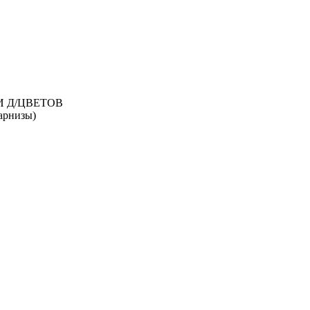
И Д/ЦВЕТОВ
рнизы)