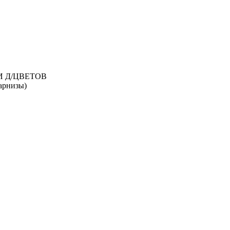
И Д/ЦВЕТОВ
рнизы)