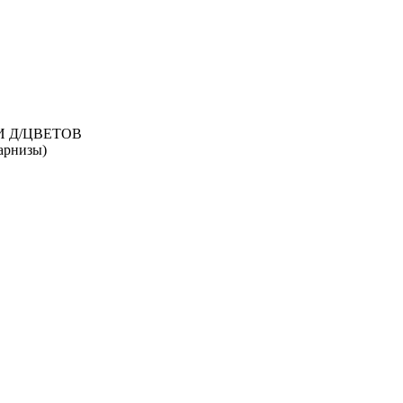
И Д/ЦВЕТОВ
рнизы)