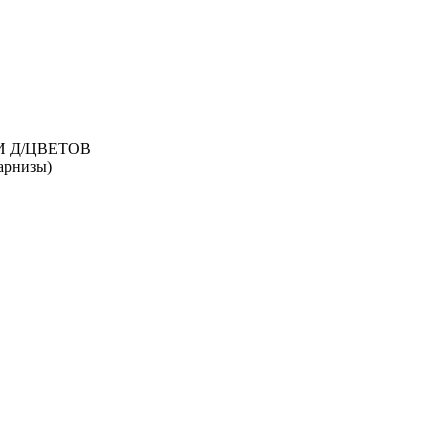
И Д/ЦВЕТОВ
рнизы)