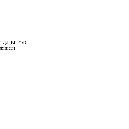
И Д/ЦВЕТОВ
рнизы)